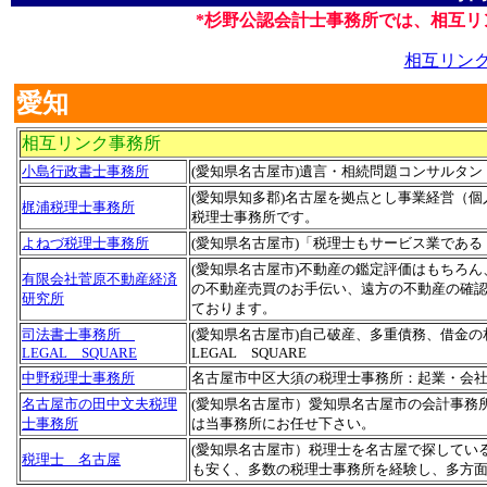
*杉野公認会計士事務所では、相互リ
相互リン
愛知
相互リンク事務所
小島行政書士事務所
(愛知県名古屋市)遺言・相続問題コンサルタン
(愛知県知多郡)名古屋を拠点とし事業経営（
梶浦税理士事務所
税理士事務所です。
よねづ税理士事務所
(愛知県名古屋市)「税理士もサービス業であ
(愛知県名古屋市)不動産の鑑定評価はもちろ
有限会社菅原不動産経済
の不動産売買のお手伝い、遠方の不動産の確
研究所
ております。
司法書士事務所
(愛知県名古屋市)自己破産、多重債務、借金
LEGAL SQUARE
LEGAL SQUARE
中野税理士事務所
名古屋市中区大須の税理士事務所：起業・会
名古屋市の田中文夫税理
(愛知県名古屋市）愛知県名古屋市の会計事務
士事務所
は当事務所にお任せ下さい。
(愛知県名古屋市）税理士を名古屋で探してい
税理士 名古屋
も安く、多数の税理士事務所を経験し、多方