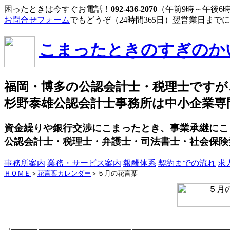
困ったときは今すぐお電話！
092-436-2070
（午前9時～午後6
お問合せフォーム
でもどうぞ（24時間365日）翌営業日まで
こまったときのすぎのか
福岡・博多の公認会計士・税理士ですが
杉野泰雄公認会計士事務所は中小企業専
資金繰りや銀行交渉にこまったとき、事業承継にこ
公認会計士・税理士・弁護士・司法書士・社会保険
事務所案内
業務・サービス案内
報酬体系
契約までの流れ
求
ＨＯＭＥ
＞
花言葉カレンダー
＞５月の花言葉