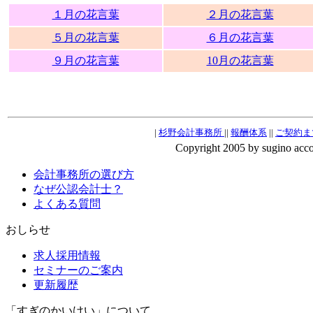
１月の花言葉
２月の花言葉
５月の花言葉
６月の花言葉
９月の花言葉
10月の花言葉
|
杉野会計事務所
||
報酬体系
||
ご契約ま
Copyright 2005 by sugino accoun
会計事務所の選び方
なぜ公認会計士？
よくある質問
おしらせ
求人採用情報
セミナーのご案内
更新履歴
「すぎのかいけい」について