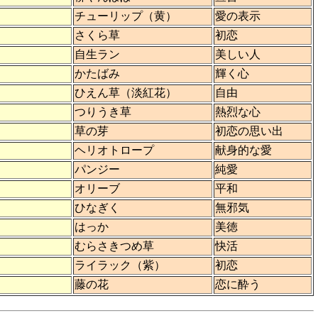
チューリップ（黄）
愛の表示
さくら草
初恋
自生ラン
美しい人
かたばみ
輝く心
ひえん草（淡紅花）
自由
つりうき草
熱烈な心
草の芽
初恋の思い出
ヘリオトロープ
献身的な愛
パンジー
純愛
オリーブ
平和
ひなぎく
無邪気
はっか
美徳
むらさきつめ草
快活
ライラック（紫）
初恋
藤の花
恋に酔う