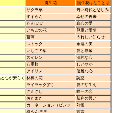
誕生花
誕生花はなことば
サクラ草
若い時代と悲しみ
すずらん
幸せの再来
たんぽぽ
真心の愛
いちごの花
尊重と愛情
菖蒲
うれしい知らせ
ストック
永遠の美
いちごの葉
愛と尊敬
スイレン
清純な心
八重桜
しとやか
アイリス
優雅な心
然と心が安らぐ
林檎の花
誘惑
ライラック(白)
愛の芽生え
さんざし
唯一の恋
おだまき
勝利の誓い
カーネーション（ピンク）
熱愛
柳やんぽぽ
宣言