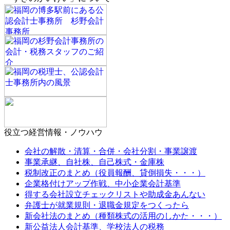
役立つ経営情報・ノウハウ
会社の解散・清算・合併・会社分割・事業譲渡
事業承継、自社株、自己株式・金庫株
税制改正のまとめ（役員報酬、貸倒損失・・・）
企業格付けアップ作戦、中小企業会計基準
得する会社設立チェックリストや助成金あんない
弁護士が就業規則・退職金規定をつくったら
新会社法のまとめ（種類株式の活用のしかた・・・）
新公益法人会計基準、学校法人の税務