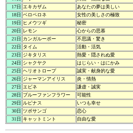
17日
エキカザム
あなたの夢は美しい
18日
ベロペロネ
女性の美しさの極致
19日
ヒメウツギ
秘密
20日
レモン
心からの思慕
21日
カンガルーポー
不思議・驚き
22日
タイム
活動・活気
23日
ジキタリス
熱愛・隠されぬ愛
24日
シャクヤク
はじらい・はにかみ
25日
ヘリオトロープ
誠実・献身的な愛
26日
ジャーマンアイリス
炎・情熱
27日
エビネ
謙虚・誠実
28日
ブルーファンフラワー
可能性
29日
ルピナス
いつも幸せ
30日
ツボサンゴ
恋心
31日
キャットミント
自由な愛