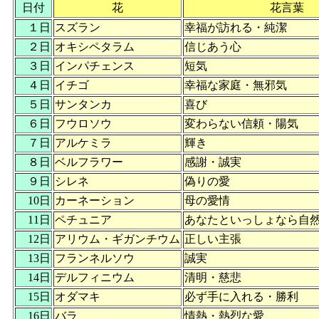
日付
花
花言葉
１日
スズラン
幸福が訪れる・純潔
２日
オキシペタラム
信じあう心
３日
インパチェンス
短気
４日
イチゴ
幸福な家庭・無邪気
５日
サンタンカ
喜び
６日
フウロソウ
変わらない信頼・陽気
７日
アルケミラ
輝き
８日
ベルフラワー
感謝・誠実
９日
シレネ
偽りの愛
10日
カーネーション
母の愛情
11日
ペチュニア
あなたといっしょなら自
12日
アリウム・ギガンチウム
正しい主張
13日
フランネルソウ
誠実
14日
デルフィニウム
清明・慈悲
15日
オダマキ
必ず手に入れる・勝利
16日
バラ
情熱・熱烈な愛