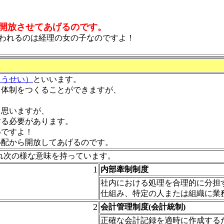
開放させてあげるのです。
われるのは経理の女の子なのですよ！
とうせい）
といいます。
ク体制をつくることができますが、
と思いますが、
する必要があります。
いですよ！
心配から開放してあげるのです。
れ次の様な意味を持っています。
1
内部牽制制度
社内における処理を合理的に分担
仕組み、特定の人または組織に業
2
会計管理制度(会計統制)
正確な会計記録を適時に作成する