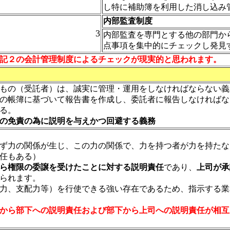
し特に補助簿を利用した消し込み
内部監査制度
3
内部監査を専門とする他の部門か
点事項を集中的にチェックし発見
記２の会計管理制度によるチェックが現実的と思われます。
もの（受託者）は、誠実に管理・運用をしなければならない義
の帳簿に基づいて報告書を作成し、委託者に報告しなければな
る。
の免責の為に説明を与えかつ回避する義務
ず力の関係が生じ、この力の関係で、力を持つ者が力を持たな
任もある）
ら権限の委譲を受けたことに対する説明責任
であり、
上司が承
られます。
力、支配力等）を行使できる強い存在であるため、指示する業
から部下への説明責任および部下から上司への説明責任が相互