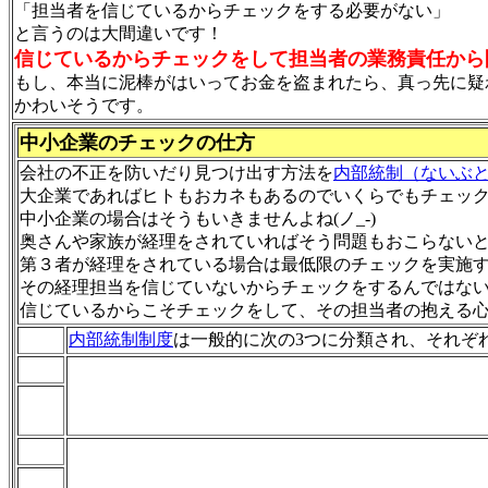
「担当者を信じているからチェックをする必要がない」
と言うのは大間違いです！
信じているからチェックをして担当者の業務責任から
もし、本当に泥棒がはいってお金を盗まれたら、真っ先に疑
かわいそうです。
中小企業のチェックの仕方
会社の不正を防いだり見つけ出す方法を
内部統制（ないぶ
大企業であればヒトもおカネもあるのでいくらでもチェッ
中小企業の場合はそうもいきませんよね(ノ_-)
奥さんや家族が経理をされていればそう問題もおこらない
第３者が経理をされている場合は最低限のチェックを実施
その経理担当を信じていないからチェックをするんではな
信じているからこそチェックをして、その担当者の抱える
内部統制制度
は一般的に次の3つに分類され、それぞ