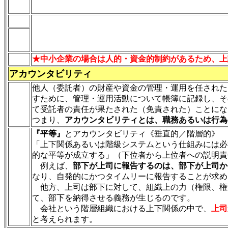
★中小企業の場合は人的・資金的制約があるため、上
アカウンタビリティ
他人（委託者）の財産や資金の管理・運用を任された
すために、管理・運用活動について帳簿に記録し、そ
て受託者の責任が果たされた（免責された）ことにな
つまり、
アカウンタビリティとは、職務あるいは行為
『平等』
とアカウンタビリティ《垂直的／階層的》
「上下関係あるいは階級システムという仕組みには必
的な平等が成立する」（下位者から上位者への説明責
例えば、
部下が上司に報告するのは、部下が上司か
なり、自発的にかつタイムリーに報告することが求め
他方、上司は部下に対して、組織上の力（権限、権
て、部下を納得させる義務が生じるのです。
会社という階層組織における上下関係の中で、
上司
と考えられます。