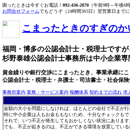
困ったときは今すぐお電話！
092-436-2070
（午前9時～午後6
お問合せフォーム
でもどうぞ（24時間365日）翌営業日まで
こまったときのすぎのか
福岡・博多の公認会計士・税理士ですが
杉野泰雄公認会計士事務所は中小企業専
資金繰りや銀行交渉にこまったとき、事業承継にこ
公認会計士・税理士・弁護士・司法書士・社会保険
事務所案内
業務・サービス案内
報酬体系
契約までの流れ
求
金額の大小を問題にしなければ、ほとんどの会社で不正が行
特に中小企業は人もお金ももないため、十分なチェックもで
それで、いつ不正が発生してもおかしくない状況にあります
でも、不正が起きるのは、不正ができる環境を放置している